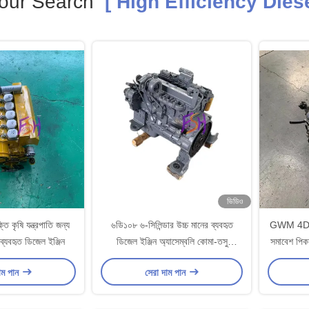
our Search
[ High Efficiency Diese
ভিডিও
তি কৃষি যন্ত্রপাতি জন্য
৬ডি১০৮ ৬-সিলিন্ডার উচ্চ মানের ব্যবহৃত
GWM 4D20B
বহৃত ডিজেল ইঞ্জিন
ডিজেল ইঞ্জিন অ্যাসেম্বলি কোমা-তসু
সমাবেশ পি
খননকারীর জন্য
এর 
াম পান
সেরা দাম পান