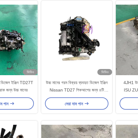
ভিডিও
ভিডিও
ৃত ডিজেল ইঞ্জিন TD27T
উচ্চ মানের গরম বিক্রয় ব্যবহৃত ডিজেল ইঞ্জিন
4JH1 উচ্চ
াক জন্য উচ্চ মানের
Nissan TD27 পিকআপের জন্য ৪টি
ISU ZU প
সিলিন্ডার
াম পান
সেরা দাম পান