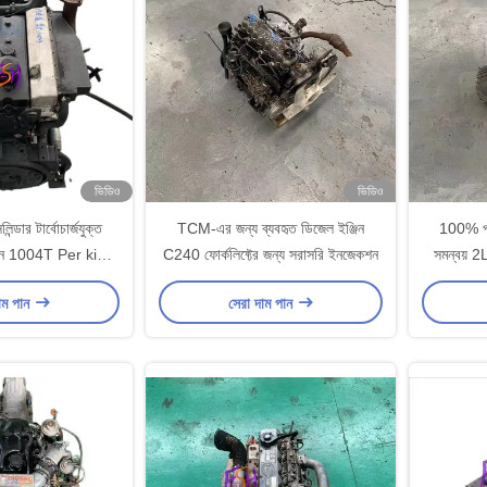
ভিডিও
ভিডিও
িন্ডার টার্বোচার্জযুক্ত
TCM-এর জন্য ব্যবহৃত ডিজেল ইঞ্জিন
100% পরী
্জিন 1004T Per kins
C240 ফোর্কলিফ্টের জন্য সরাসরি ইনজেকশন
সমন্বয় 
ি ইনজেকশন
াম পান
সেরা দাম পান