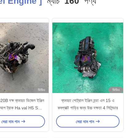
l Engine ]
ম্যাচ
160
পণ্য
ভিডিও
ভিডিও
 দক্ষ ব্যবহৃত ডিজেল ইঞ্জিন
ব্যবহৃত পেট্রোল ইঞ্জিন হন্ডা এল 15 এ
কআপ ট্রাক Ha val H5 SUV
কমপ্যাক্ট গাড়ির জন্য উচ্চ দক্ষতা 4 সিলিন্ডার
জন্য জ্বালানী অর্থনীতি
সেরা দাম পান
সেরা দাম পান