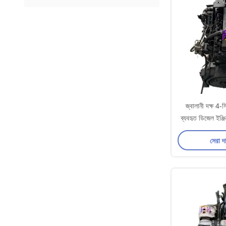
জ্বালানী দক্ষ 4-সিল
ব্যবহৃত ডিজেল ইঞ
সরাসর
সেরা দ