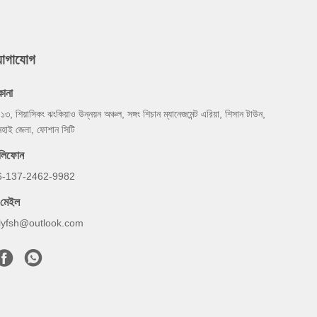
যোগাযোগ
কানা
 ১৩, শিয়াসিকং ঝংকিয়াও উন্নয়ন অঞ্চল, সঙ্গং শিচান ম্যানেজমেন্ট এরিয়া, শিসান টাউন,
নহাই জেলা, ফোশান সিটি
েলিফোন
6-137-2462-9982
-মেইল
ilyfsh@outlook.com