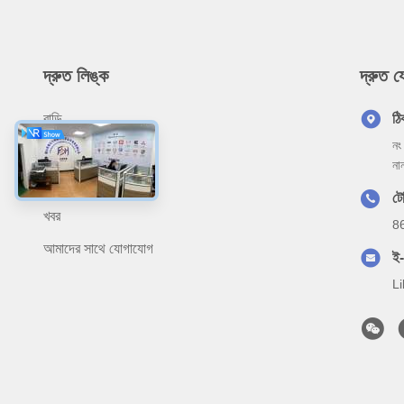
দ্রুত লিঙ্ক
দ্রুত 
বাড়ি
ঠি
নং
আমাদের সম্বন্ধে
না
পণ্য
ট
খবর
8
আমাদের সাথে যোগাযোগ
ই
L