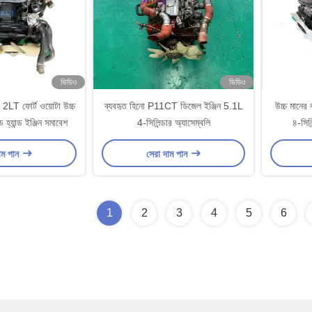
ভিডিও
ভিডিও
ন 2LT ফোর্ট ওয়োটা উচ্চ
ব্যবহৃত হিনো P11CT ডিজেল ইঞ্জিন 5.1L
উচ্চ মানের
ড হ্যান্ড ইঞ্জিন সমাবেশ
4-সিলিন্ডার অ্যাসেম্বলি
৪-সিলি
াম পান
সেরা দাম পান
1
2
3
4
5
6