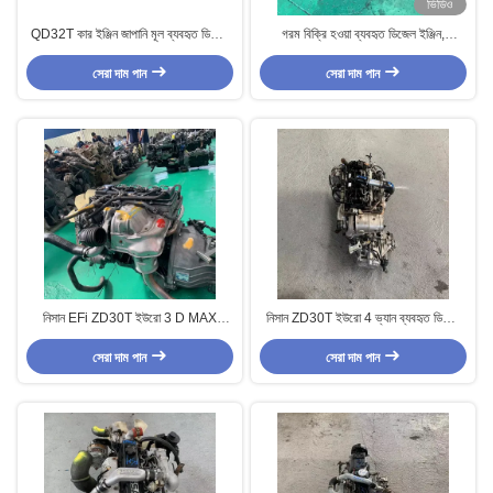
ভিডিও
QD32T কার ইঞ্জিন জাপানি মূল ব্যবহৃত ডিজেল
গরম বিক্রি হওয়া ব্যবহৃত ডিজেল ইঞ্জিন,
ইঞ্জিন নিসান পিকআপ ট্রাকের জন্য।
Nissan TD23 ট্রাকের জন্য, ৬টি সিলিন্ডার
সেরা দাম পান
সেরা দাম পান
নিসান EFi ZD30T ইউরো 3 D MAX
নিসান ZD30T ইউরো 4 ভ্যান ব্যবহৃত ডিজেল
ব্যবহৃত ডিজেল ইঞ্জিন ট্রাক বা গাড়ি পরিবর্তন
ইঞ্জিন Assy জন্য Excavator
সেরা দাম পান
সেরা দাম পান