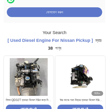
যোগাযোগ করুন
Your Search
[ Used Diesel Engine For Nissan Pickup ]
ম্যাচ
38
পণ্য
ভিডিও
নিসান QD32T ব্যবহৃত ডিজেল ইঞ্জিন জন্য নিসান
উচ্চ মানের গরম বিক্রয় ব্যবহৃত ডিজেল ইঞ্জিন
পিকআপ ট্রাক প্রাদো
Nissan TD27 পিকআপের জন্য ৪টি সিলিন্ডার
সেরা দাম পান
সেরা দাম পান