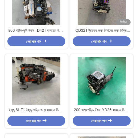
ভিডিও
800 পাউন্ড-ফুট নিসান TD42T ব্যবহৃত ডিজেল
QD32T ট্রাকের জন্য নিসানের জন্য বিক্রির
ইঞ্জিন জন্য Tule কৃষি যানবাহন
জন্য ব্যবহৃত ডিজেল ইঞ্জিন সমাবেশ
সেরা দাম পান
সেরা দাম পান
ইসুজু 6HE1 ইসুজু গাড়ির জন্য ব্যবহৃত ডিজেল
200 অশ্বশক্তি নিসান YD25 ব্যবহৃত ডিজেল
ইঞ্জিন 4JB1-G1 অোলিং ডিজেল ইঞ্জিন OEM
ইঞ্জিন জন্য পিকআপ ট্রাক জিপ ফার্ম যানবাহন
সেরা দাম পান
সেরা দাম পান