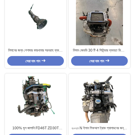
নিসানের জন্য পেশাদার কারখানার সরবরাহ ব্যবহৃত
নিসান জেডডি 30 টি 4 সিলিন্ডার ব্যবহৃত ডিজেল
ডিজেল ইঞ্জিন RD28 পিকআপ ট্রাকের জন্য
ইঞ্জিন 200-400 অশ্বশক্তি
ব্যবহৃত 5-স্পিড গিয়ারবক্স 4x2
সেরা দাম পান
সেরা দাম পান
100% মূল জাপানি FD46T ZD30T
২০২৩ N ইসান পিকআপ ট্রাক প্যালাডনের জন্য ৪
পিকআপ মিনিবাস নিসানের জন্য ব্যবহৃত ডিজেল
সিলিন্ডার QD32T জাপানি মূল ব্যবহৃত ডিজেল