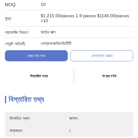
10
MOQ:
$1,215.00/pieces 1-9 pieces $1145.00/pieces
মূল্য:
>10
কাঠের বাক্স
প্যাকেজিং বিবরণ:
পেপ্যাল/আলিপেই/টিটি
পেমেন্ট শর্তাবলী:
সেরা দাম পান
যোগাযোগ করুন
বিস্তারিত তথ্য
পণ্যের বর্ণনা
বিস্তারিত তথ্য
উৎপত্তি স্থল:
জাপান
সাক্ষ্যদান:
/