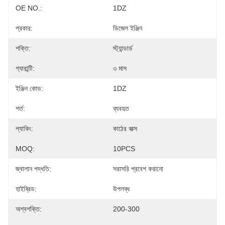
OE NO.:
1DZ
প্রকার:
ডিজেল ইঞ্জিন
শক্তি:
স্ট্যান্ডার্ড
গ্যারান্টি:
৩ মাস
ইঞ্জিন কোড:
1DZ
শর্ত:
ব্যবহৃত
প্যাকিং:
কাঠের বাক্স
MOQ:
10PCS
জ্বালান পদ্ধতি:
সরাসরি প্রবেশ করানো
হাইব্রিড:
উপলব্ধ
অশ্বশক্তি:
200-300