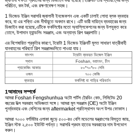
জ্বালানী দক্ষতা প্রদানের জন্য ডিজাইন করা হয়েছে।ইঞ্জিনটি তার স্থায়িত্বের জন্য
পরিচিত, কম টর্ক, এবং রক্ষণাবেক্ষণ সহজ।
1 ডিজেড ইঞ্জিন সরাসরি জ্বালানী ইনজেকশন এবং একটি ঢালাই লোহা ব্লক ব্যবহার
করে, যা এর শক্তি এবং দীর্ঘায়ুতে অবদান রাখে। এটি ভারী দায়িত্ব ব্যবহারের জন্য
ডিজাইন করা হয়েছে,এটিকে ফর্কলিফ্টের মতো অ্যাপ্লিকেশনের জন্য উপযুক্ত করে
তোলে, উপাদান হ্যান্ডলিং সরঞ্জাম, এবং অন্যান্য শিল্প যন্ত্রপাতি।
এর বিশেষায়িত প্রকৃতির কারণে, টয়োটা 1 ডিজেড ইঞ্জিনটি মূলত সাধারণ যাত্রীবাহী
যানবাহনের পরিবর্তে শিল্প সরঞ্জামগুলিতে পাওয়া যায়।
ফাংশন
টয়োটা ব্যবহৃত ডিজেল ইঞ্জিন
স্থান
Foshan, গুয়াংডং, চীন
প্যাকেজিং আকার
৮০*৭০*৮০ সেমি
ওজন
৭০০ কেজি
ব্যবহার
ফর্কলিফ্ট বা গাড়ির পরিবর্তন
1আমাদের সম্পর্কে
আমরা Foshan Fengshunhua অটো পার্টস ট্রেডিং কোং, লিমিটেড 20
বছরের উত্স সরবরাহ অভিজ্ঞতা সঙ্গে। আমরা মূল সরঞ্জাম (OE) অটো ইঞ্জিন
পুনর্ব্যবহার এবং মেশিনের জন্য aftermarket প্রতিস্থাপন অংশ উপর ফোকাস।
আমরা ৭০০০ বর্গমিটার এলাকা জুড়ে ৫০০-রও বেশি মডেলের যন্ত্রাংশের বিস্তৃত জায়,
ইঞ্জিন স্টক ২,৫০০ ইউনিট পর্যন্ত। সরাসরি প্রথম হাতের সরবরাহের দাম উপভোগ
করুন।