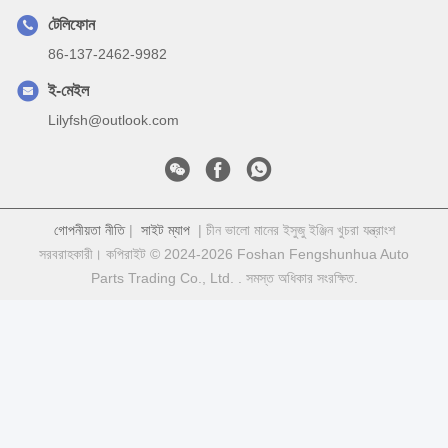
টেলিফোন
86-137-2462-9982
ই-মেইল
Lilyfsh@outlook.com
গোপনীয়তা নীতি
|
সাইট ম্যাপ
| চীন ভালো মানের ইসুজু ইঞ্জিন খুচরা যন্ত্রাংশ
সরবরাহকারী। কপিরাইট © 2024-2026 Foshan Fengshunhua Auto
Parts Trading Co., Ltd. . সমস্ত অধিকার সংরক্ষিত.