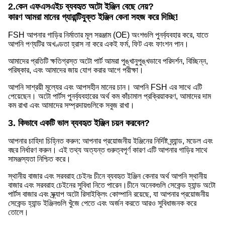
2.
কেন এফএসএইচ ব্যবহৃত অটো ইঞ্জিন বেছে নেয়?
কারণ আমরা মানের গ্যারান্টিযুক্ত ইঞ্জিন কেনা সহজ করে দিচ্ছি!
FSH আপনার গাড়ির নির্মাতার মূল সরঞ্জাম (OE) অংশগুলি পুনর্ব্যবহার করে, যাতে
আপনি পণ্যটির অখণ্ডতা হ্রাস না করে একই ফর্ম, ফিট এবং ফাংশন পান।
আমাদের প্রতিটি ক্ষতিগ্রস্ত অটো পার্ট আমরা পুঙ্খানুপুঙ্খভাবে পরিদর্শন, বিচ্ছিন্ন,
পরিষ্কার, এবং আমাদের জায় যোগ করার আগে পরীক্ষা।
আপনি সাশ্রয়ী মূল্যের এবং আপসহীন মানের চান। আপনি FSH এর সাথে এটি
পেয়েছেন। অটো পার্টস পুনর্ব্যবহারের অর্থ কম কাঁচামাল প্রক্রিয়াকরণ, আমাদের দাম
কম রাখা এবং আমাদের সম্প্রদায়গুলিকে সবুজ রাখা।
3. কিভাবে একটি ভাল ব্যবহৃত ইঞ্জিন চয়ন করবেন?
আপনার চাহিদা চিহ্নিত করুন: আপনার প্রয়োজনীয় ইঞ্জিনের নির্দিষ্ট ব্র্যান্ড, মডেল এবং
বছর নির্ধারণ করুন। এই তথ্য অত্যন্ত গুরুত্বপূর্ণ কারণ এটি আপনার গাড়ির সাথে
সামঞ্জস্যতা নিশ্চিত করে।
স্থানীয় বাজার এবং সরবরাহ চেইনঃ চীনে ব্যবহৃত ইঞ্জিন কেনার অর্থ আপনি স্থানীয়
বাজার এবং সরবরাহ চেইনের সুবিধা নিতে পারেন।চীনে অনেকগুলি সেকেন্ড হ্যান্ড অটো
পার্টস বাজার এবং স্ক্র্যাপ অটো রিসাইক্লিং কোম্পানি রয়েছে, যা আপনার প্রয়োজনীয়
সেকেন্ড হ্যান্ড ইঞ্জিনগুলি খুঁজে পেতে এবং অর্জন করতে আরও সুবিধাজনক করে
তোলে।