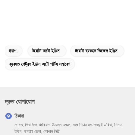
ট্যাগ:
টয়োটা অটো ইঞ্জিন
টয়োটা ব্যবহৃত ডিজেল ইঞ্জিন
ব্যবহৃত পেট্রল ইঞ্জিন অটো পার্টস সমাবেশ
দ্রুত যোগাযোগ
ঠিকানা
নং ১৩, শিয়াসিকং ঝংকিয়াও উন্নয়ন অঞ্চল, সঙ্গং শিচান ম্যানেজমেন্ট এরিয়া, শিসান
টাউন, নানহাই জেলা, ফোশান সিটি