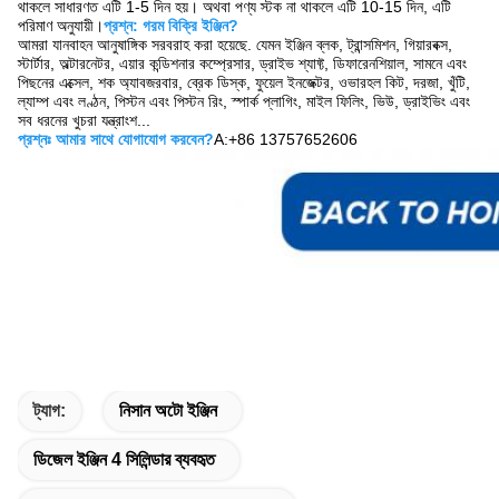
থাকলে সাধারণত এটি 1-5 দিন হয়। অথবা পণ্য স্টক না থাকলে এটি 10-15 দিন, এটি
পরিমাণ অনুযায়ী।
প্রশ্ন: গরম বিক্রি ইঞ্জিন?
আমরা যানবাহন আনুষাঙ্গিক সরবরাহ করা হয়েছে. যেমন ইঞ্জিন ব্লক, ট্রান্সমিশন, গিয়ারবক্স,
স্টার্টার, অল্টারনেটর, এয়ার কন্ডিশনার কম্প্রেসার, ড্রাইভ শ্যাফ্ট, ডিফারেনশিয়াল, সামনে এবং
পিছনের এক্সেল, শক অ্যাবজরবার, ব্রেক ডিস্ক, ফুয়েল ইনজেক্টর, ওভারহল কিট, দরজা, খুঁটি,
ল্যাম্প এবং লণ্ঠন, পিস্টন এবং পিস্টন রিং, স্পার্ক প্লাগিং, মাইল ফিলিং, ভিউ, ড্রাইভিং এবং
সব ধরনের খুচরা যন্ত্রাংশ...
প্রশ্নঃ আমার সাথে যোগাযোগ করবেন?
A:+86 13757652606
ট্যাগ:
নিসান অটো ইঞ্জিন
ডিজেল ইঞ্জিন 4 সিলিন্ডার ব্যবহৃত