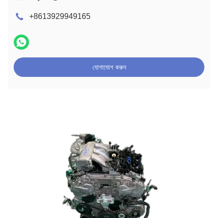
+8613929949165
যোগাযোগ করুন