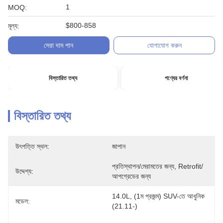
1
MOQ:
$800-858
মূল্য:
সেরা দাম পান
যোগাযোগ করুন
বিস্তারিত তথ্য
পণ্যের বর্ণনা
বিস্তারিত তথ্য
উৎপত্তি স্থল:
জাপান
প্রতিস্থাপন/মেরামতের জন্য, Retrofit/
উদ্দেশ্য:
আপগ্রেডের জন্য
14.0L, (1ম প্রজন্ম) SUV-তে আধুনিক 
মডেল:
(21.11-)