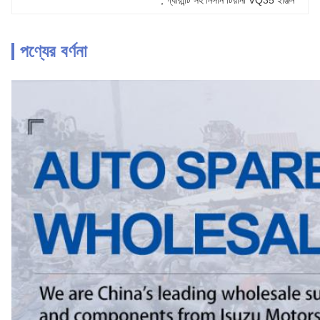
, 
গ্যারান্টি সহ নিসান টিয়ানা VQ35 ইঞ্জিন
পণ্যের বর্ণনা