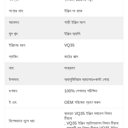
পণ্যের নাম:
ইঞ্জিন লং ব্লক
আবেদন:
গাড়ী ইঞ্জিন অংশ
মূল শব্দ:
ইঞ্জিন অ্যাসি
ইঞ্জিনের ধরন:
VQ35
প্যাকিং:
কাঠের বাক্স
নাম:
সংক্রমণ
উপাদান:
অ্যালুমিনিয়াম অ্যালোয়+কাস্ট লোহা
গুণমান:
100% পেশাদার পরীক্ষিত
ই এম:
OEM পরিষেবা গ্রহণ করুন
ব্যবহৃত VQ35 ইঞ্জিন সমাবেশ নিসান 
টিয়ানা
বিশেষভাবে তুলে ধরা:
, 
VQ35 ইঞ্জিন প্রতিস্থাপন নিসান টিয়ানা