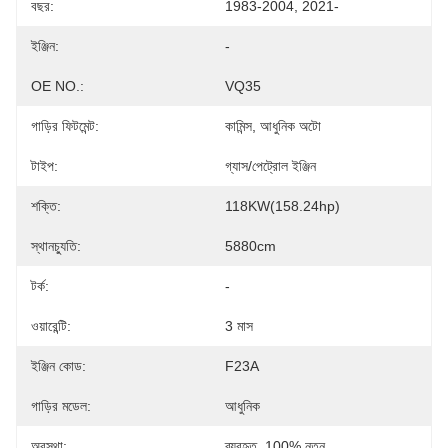
বছর:
1983-2004, 2021-
ইঞ্জিন:
-
OE NO.:
VQ35
গাড়ির ফিটমেন্ট:
কামিন্স, আধুনিক অটো
টাইপ:
গ্যাস/পেট্রোল ইঞ্জিন
শক্তি:
118KW(158.24hp)
স্থানচ্যুতি:
5880cm
টর্ক:
-
ওয়ারেন্টি:
3 মাস
ইঞ্জিন কোড:
F23A
গাড়ির মডেল:
আধুনিক
অবস্থা:
ব্যবহৃত, 100% নতুন