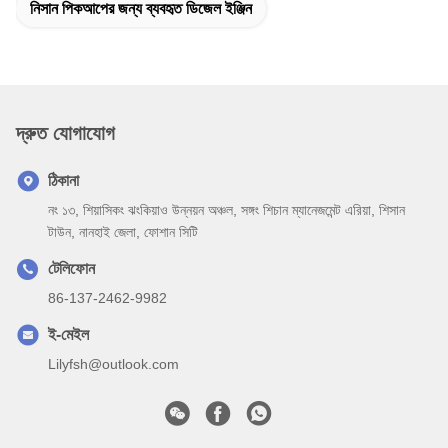
নিসান পিকআপের জন্য ব্যবহৃত ডিজেল ইঞ্জিন
দ্রুত যোগাযোগ
ঠিকানা
নং ১৩, শিয়াসিকং ঝংকিয়াও উন্নয়ন অঞ্চল, সঙ্গং শিচান ম্যানেজমেন্ট এরিয়া, শিসান
টাউন, নানহাই জেলা, ফোশান সিটি
টেলিফোন
86-137-2462-9982
ই-মেইল
Lilyfsh@outlook.com